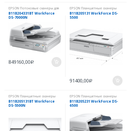
EPSON Потоковые сканеры для
EPSON Планшетные сканеры
бизнеса
,
Допечатное
для бизнеса
B11B204331BT WorkForce
B11B205131 WorkForce DS-
оборудование
DS-70000N
5500
849160,00
Р
91400,00
Р
EPSON Планшетные сканеры
EPSON Планшетные сканеры
для бизнеса
для бизнеса
B11B205131BT WorkForce
B11B205231 WorkForce DS-
DS-5500N
6500