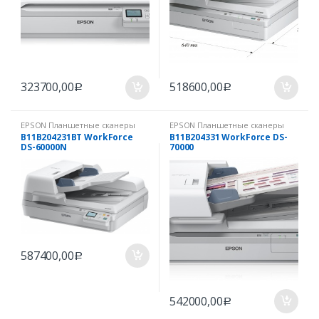
323700,00
518600,00
Р
Р
EPSON Планшетные сканеры
EPSON Планшетные сканеры
для бизнеса
для бизнеса
B11B204231BT WorkForce
B11B204331 WorkForce DS-
DS-60000N
70000
587400,00
Р
542000,00
Р