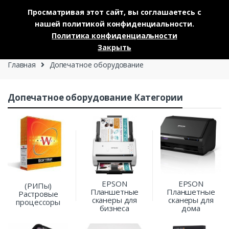
Просматривая этот сайт, вы соглашаетесь с
нашей политикой конфиденциальности.
Skip to navigation
Skip to content
Политика конфиденциальности
0
Закрыть
Главная
Допечатное оборудование
Допечатное оборудование Категории
EPSON
EPSON
(РИПы)
Планшетные
Планшетные
Растровые
сканеры для
сканеры для
процессоры
бизнеса
дома