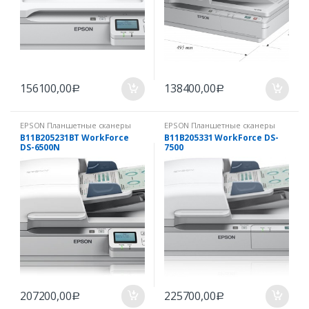
156100,00
138400,00
Р
Р
EPSON Планшетные сканеры
EPSON Планшетные сканеры
для бизнеса
для бизнеса
B11B205231BT WorkForce
B11B205331 WorkForce DS-
DS-6500N
7500
207200,00
225700,00
Р
Р