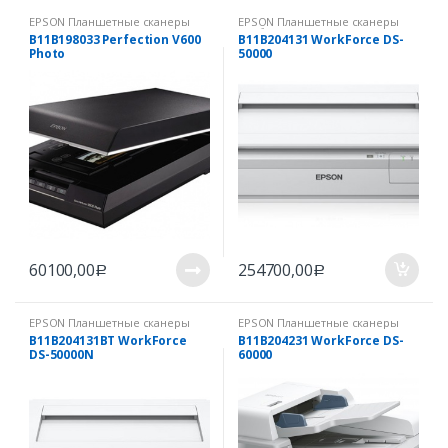
EPSON Планшетные сканеры
EPSON Планшетные сканеры
для дома
для бизнеса
B11B198033 Perfection V600
B11B204131 WorkForce DS-
Photo
50000
60100,00
254700,00
Р
Р
EPSON Планшетные сканеры
EPSON Планшетные сканеры
для бизнеса
для бизнеса
B11B204131BT WorkForce
B11B204231 WorkForce DS-
DS-50000N
60000