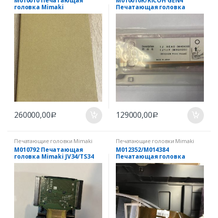
M010010 Печатающая
M010010K/RICOH GEN4
головка Mimaki
Печатающая головка
UJF3042/6042
Mimaki UJF3042/6042
(альтернативная) N22092W
260000,00
129000,00
Р
Р
Печатающие головки Mimaki
Печатающие головки Mimaki
M010792 Печатающая
M012352/M014384
головка Mimaki JV34/TS34
Печатающая головка
Mimaki JV400LX