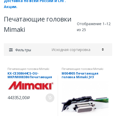
Доставка по всей России и СНГ.
Акции.
Печатающие головки
Отображение 1–12
Mimaki
из 25
Фильтры
Печатающие головки Mimaki
Печатающие головки Mimaki
KX-CE308644CS-OU-
M004905 Печатающая
MKP/M008386 Печатающая
головка Mimaki JV3
головка Mimaki UJV-160
443352,00
Р