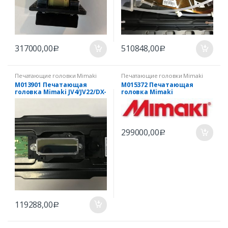
317000,00
510848,00
Р
Р
Печатающие головки Mimaki
Печатающие головки Mimaki
M013901 Печатающая
M015372 Печатающая
головка Mimaki JV4/JV22/DX-
головка Mimaki
4
JV150/JV300/CJV150/CJV300
299000,00
Р
119288,00
Р