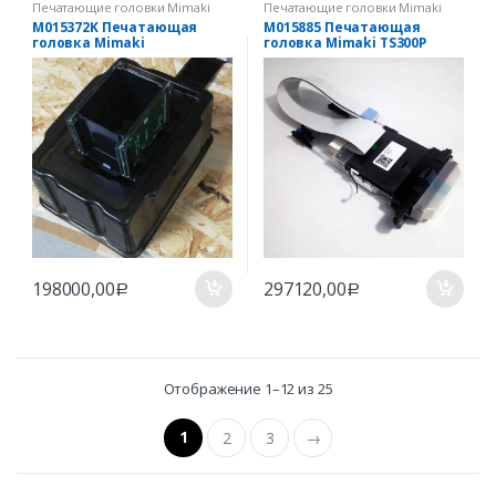
Печатающие головки Mimaki
Печатающие головки Mimaki
M015372K Печатающая
M015885 Печатающая
головка Mimaki
головка Mimaki TS300P
JV150/JV300/CJV150/CJV300/D
X-7 (без платы памяти)
198000,00
297120,00
Р
Р
Отображение 1–12 из 25
1
2
3
→