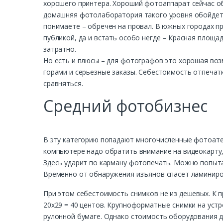
хорошего принтера. Хороший фотоаппарат сейчас об
домашняя фотолаборатория такого уровня обойдется
понимаете – обречен на провал. В южных городах п
публикой, да и встать особо негде – Красная площад
затратно.
Но есть и плюсы – для фотографов это хорошая воз
горами и серьезные заказы. Себестоимость отпечатк
сравняться.
Средний фотобизнес
В эту категорию попадают многочисленные фотоател
компьютере надо обратить внимание на видеокарту,
Здесь ударит по карману фотопечать. Можно попытат
Временно от обнаружения изъянов спасет ламиниро
При этом себестоимость снимков не из дешевых. К п
20х29 = 40 центов. Крупноформатные снимки на устро
рулонной бумаге. Однако стоимость оборудования дл