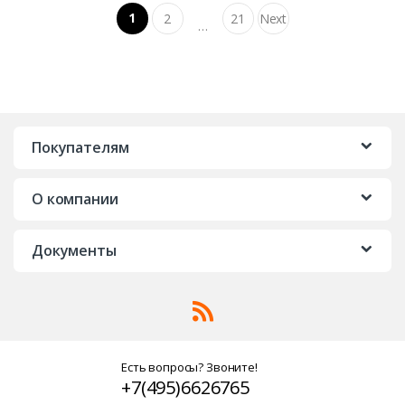
Навигация по записям
1
2
21
Next
…
Покупателям
О компании
Документы
Есть вопросы? Звоните!
+7(495)6626765