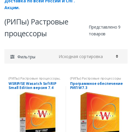
Доставка по всей России и СНГ.
Акции.
(РИПы) Растровые
Представлено 9
процессоры
товаров
Фильтры
(РИПы) Растровые процессоры
,
(РИПы) Растровые процессоры
Wasatch SoftRIP
WSRIP/SE Wasatch SoftRIP
Программное обеспечение
руссифицированная версия
Small Edition версия 7.4
РИП W7.3
(ключ Wasatch SoftRIP) для
принтеров форматов не
более A1