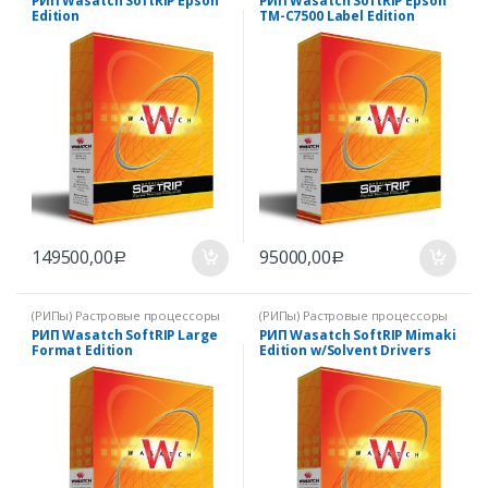
РИП Wasatch SoftRIP Epson
РИП Wasatch SoftRIP Epson
Edition
TM-C7500 Label Edition
149500,00
95000,00
Р
Р
(РИПы) Растровые процессоры
(РИПы) Растровые процессоры
РИП Wasatch SoftRIP Large
РИП Wasatch SoftRIP Mimaki
Format Edition
Edition w/Solvent Drivers