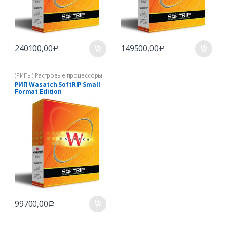
240100,00
149500,00
Р
Р
(РИПы) Растровые процессоры
РИП Wasatch SoftRIP Small
Format Edition
99700,00
Р