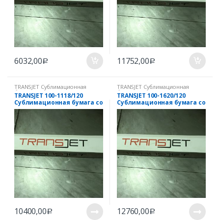
6032,00
11752,00
Р
Р
TRANSJET Cублимационная
TRANSJET Cублимационная
бумага
бумага
TRANSJET 100-1118/120
TRANSJET 100-1620/120
Cублимационная бумага со
Cублимационная бумага со
специальным клеящим
специальным клеящим
слоем Sticky
слоем Sticky
10400,00
12760,00
Р
Р