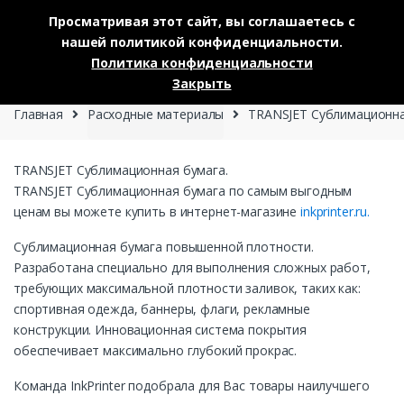
Просматривая этот сайт, вы соглашаетесь с
нашей политикой конфиденциальности.
Skip to navigation
Skip to content
Политика конфиденциальности
0
Закрыть
Главная
Расходные материалы
TRANSJET Cублимационна
TRANSJET Cублимационная бумага.
TRANSJET Cублимационная бумага по самым выгодным
ценам вы можете купить в интернет-магазине
inkprinter.ru.
Cублимационная бумага повышенной плотности.
Разработана специально для выполнения сложных работ,
требующих максимальной плотности заливок, таких как:
спортивная одежда, баннеры, флаги, рекламные
конструкции. Инновационная система покрытия
обеспечивает максимально глубокий прокрас.
Команда InkPrinter подобрала для Вас товары наилучшего