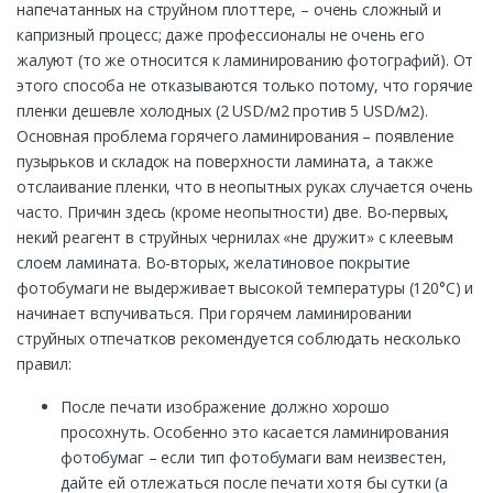
напечатанных на струйном плоттере, – очень сложный и
капризный процесс; даже профессионалы не очень его
жалуют (то же относится к ламинированию фотографий). От
этого способа не отказываются только потому, что горячие
пленки дешевле холодных (2 USD/м2 против 5 USD/м2).
Основная проблема горячего ламинирования – появление
пузырьков и складок на поверхности ламината, а также
отслаивание пленки, что в неопытных руках случается очень
часто. Причин здесь (кроме неопытности) две. Во-первых,
некий реагент в струйных чернилах «не дружит» с клеевым
слоем ламината. Во-вторых, желатиновое покрытие
фотобумаги не выдерживает высокой температуры (120°С) и
начинает вспучиваться. При горячем ламинировании
струйных отпечатков рекомендуется соблюдать несколько
правил:
После печати изображение должно хорошо
просохнуть. Особенно это касается ламинирования
фотобумаг – если тип фотобумаги вам неизвестен,
дайте ей отлежаться после печати хотя бы сутки (а