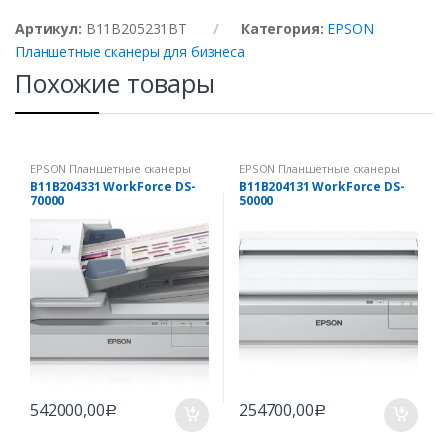
Артикул:
B11B205231BT
Категория:
EPSON
Планшетные сканеры для бизнеса
Похожие товары
EPSON Планшетные сканеры
EPSON Планшетные сканеры
для бизнеса
для бизнеса
B11B204331 WorkForce DS-
B11B204131 WorkForce DS-
70000
50000
542000,00
254700,00
Р
Р