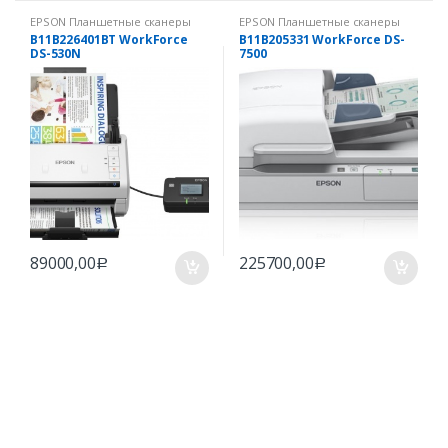
EPSON Планшетные сканеры
EPSON Планшетные сканеры
для бизнеса
для бизнеса
B11B226401BT WorkForce
B11B205331 WorkForce DS-
DS-530N
7500
89000,00
225700,00
Р
Р