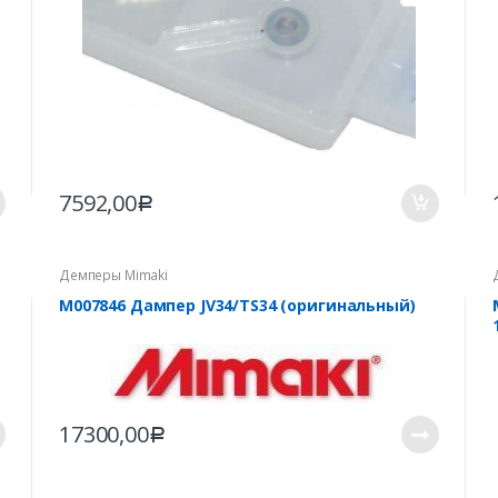
7592,00
Р
Демперы Mimaki
M007846 Дампер JV34/TS34 (оригинальный)
17300,00
Р