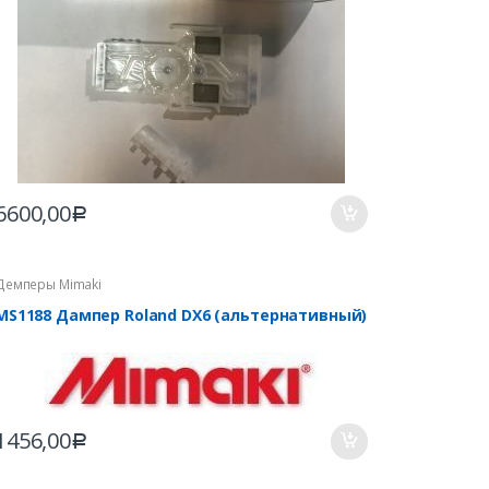
6600,00
Р
Демперы Mimaki
MS1188 Дампер Roland DX6 (альтернативный)
1456,00
Р