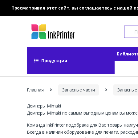
Просматривая этот сайт, вы соглашаетесь с нашей 
Skip to navigation
Skip to content
S
e
a
r
c
Библиот
h
Продукция
f
o
r
:
Главная
Запасные части
Запасные 
Демперы Mimaki
Демперы Mimaki по самым выгодным ценам вы может
Команда InkPrinter подобрала для Вас товары наил
Всегда в наличии оборудование для печати, расход