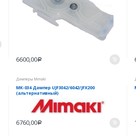
6600,00
Р
Демперы Mimaki
MK-034 Дампер UJF3042/6042/JFX200
(альтернативный)
6760,00
Р