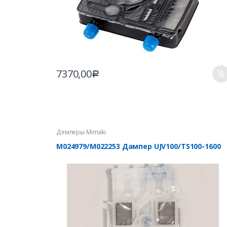
7370,00
Р
Демперы Mimaki
M024979/M022253 Дампер UJV100/TS100-1600