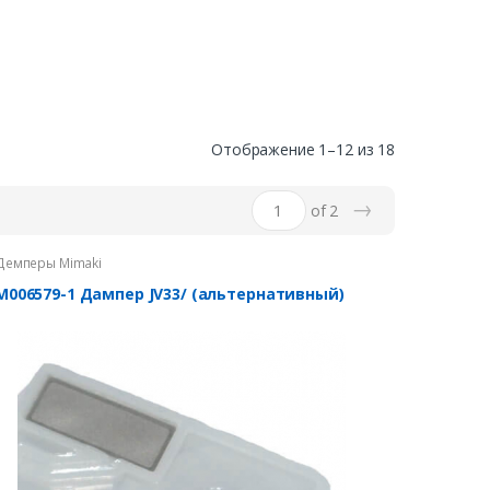
Отображение 1–12 из 18
→
of 2
Демперы Mimaki
M006579-1 Дампер JV33/ (альтернативный)