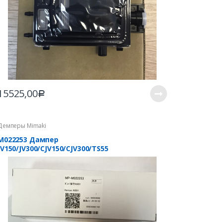
15525,00
Р
Демперы Mimaki
M022253 Дампер
JV150/JV300/CJV150/CJV300/TS55
(оригинальный, версия 2)