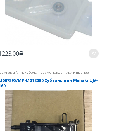
1223,00
Р
Демперы Mimaki
,
Узлы перемотки/датчики и прочее
Mimaki
M007895/MP-M012080 Субтанк для Mimaki UJV-
160