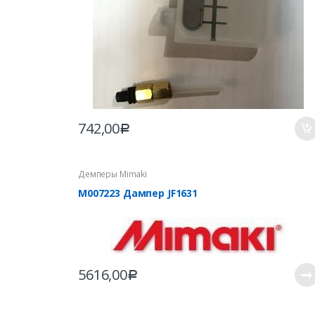
742,00
Р
Демперы Mimaki
M007223 Дампер JF1631
5616,00
Р