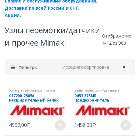
Сервис и обслуживание оборудования.
Доставка по всей России и СНГ.
Акции.
Узлы перемотки/датчики
Отображение
и прочее Mimaki
1–12 из 363
Фильтры
Узлы перемотки/датчики и
Узлы перемотки/датчики и
прочее Mimaki
прочее Mimaki
017200-2505A
0453.375MR
Расширительный бачок
Предохранитель
системы дегазации
материнской платы
JFX200/JFX500
(0453.375MR)
4992,00
1456,00
Р
Р