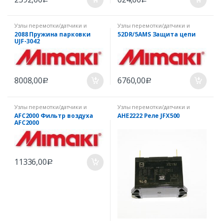
Узлы перемотки/датчики и
Узлы перемотки/датчики и
прочее Mimaki
прочее Mimaki
2088 Пружина парковки
52DR/5AMS Защита цепи
UJF-3042
8008,00
6760,00
Р
Р
Узлы перемотки/датчики и
Узлы перемотки/датчики и
прочее Mimaki
прочее Mimaki
AFC2000 Фильтр воздуха
AHE2222 Реле JFX500
AFC2000
11336,00
Р