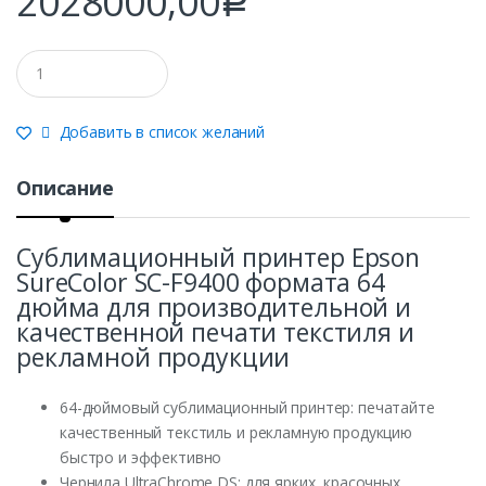
2028000,00
Р
Q
u
a
n
Добавить в список желаний
t
i
t
Описание
y
Сублимационный принтер Epson
SureColor SC-F9400 формата 64
дюйма для производительной и
качественной печати текстиля и
рекламной продукции
64-дюймовый сублимационный принтер: печатайте
качественный текстиль и рекламную продукцию
быстро и эффективно
Чернила UltraChrome DS: для ярких, красочных,