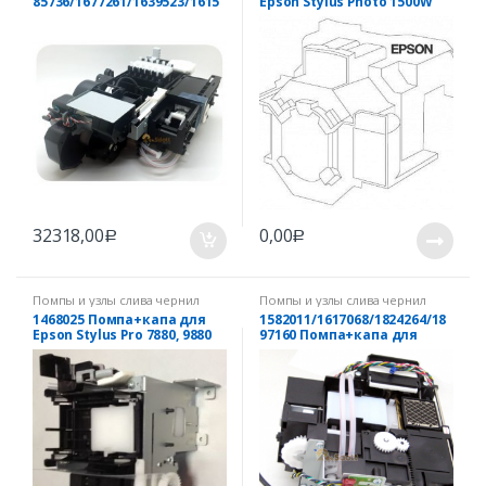
85736/1677261/1639523/1615
Epson Stylus Photo 1500W
824/1832829 Помпа+капа
Epson SC-T3000, T5000,
T7000,T3200, T5200, T7200
32318,00
0,00
Р
Р
Помпы и узлы слива чернил
Помпы и узлы слива чернил
EPSON
EPSON
1468025 Помпа+капа для
1582011/1617068/1824264/18
Epson Stylus Pro 7880, 9880
97160 Помпа+капа для
Замена на 1408199
Epson Stylus Pro 4900/SC-
P5000