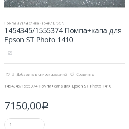
Помпы и узлы слива чернил EPSON
1454345/1555374 Помпа+капа для
Epson ST Photo 1410
Добавить в список желаний
Сравнить
1454345/1555374 Помпа+капа для Epson ST Photo 1410
7150,00
Р
Q
u