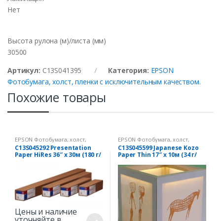
Нет
Высота рулона (м)/листа (мм)
30500
Артикул:
C13S041395
Категория:
EPSON
Фотобумага, холст, пленки с исключительным качеством.
Похожие товары
EPSON Фотобумага, холст,
EPSON Фотобумага, холст,
пленки с исключительным
пленки с исключительным
C13S045292 Presentation
C13S045599 Japanese Kozo
качеством.
качеством.
Paper HiRes 36″ x 30м (180 г/
Paper Thin 17″ x 10м (34 г/
м2)
м2)
Цены и наличие
уточняйте в