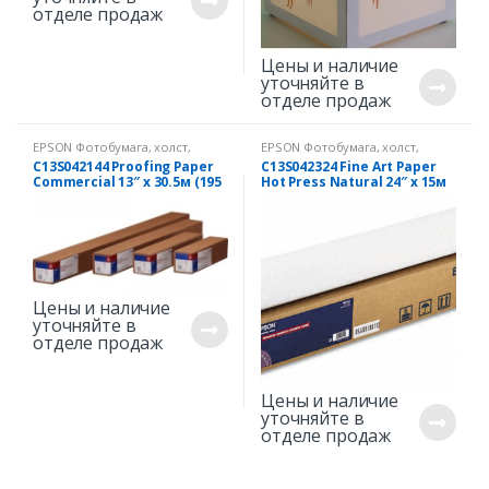
отделе продаж
Цены и наличие
уточняйте в
отделе продаж
EPSON Фотобумага, холст,
EPSON Фотобумага, холст,
пленки с исключительным
пленки с исключительным
C13S042144 Proofing Paper
C13S042324 Fine Art Paper
качеством.
качеством.
Commercial 13″ х 30.5м (195
Hot Press Natural 24″ х 15м
г/м2)
(300 г/м2)
Цены и наличие
уточняйте в
отделе продаж
Цены и наличие
уточняйте в
отделе продаж