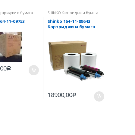
артриджи и бумага
SHINKO Картриджи и бумага
теров
для принтеров
164-11-09753
Shinko 164-11-09643
Картриджи и бумага
для принтера SHINKO
CHC-S6145; формат 15*20;
2х150 отп
,00
Р
18900,00
Р