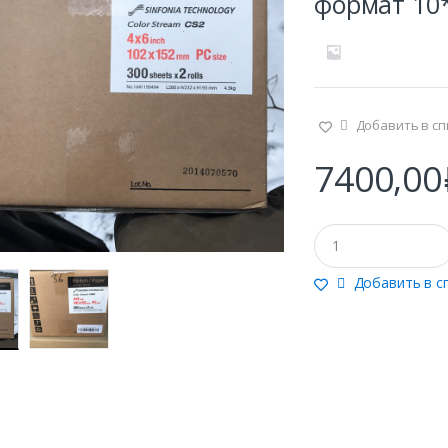
формат 10*
Добавить в сп
7400,00
Q
u
a
Добавить в с
n
t
i
t
y