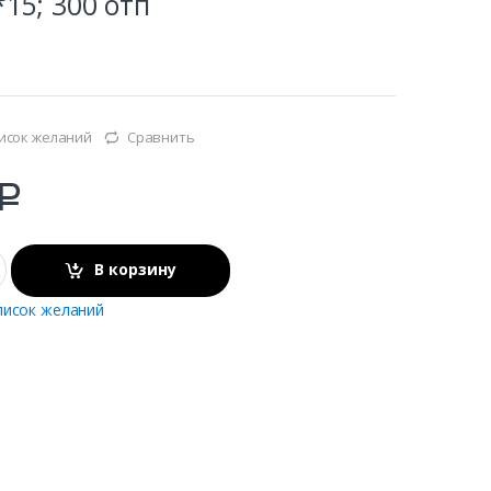
15; 300 отп
исок желаний
Сравнить
Р
В корзину
писок желаний