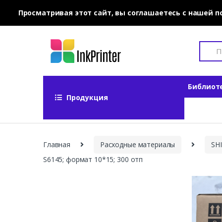
Просматривая этот сайт, вы соглашаетесь с нашей 
Skip to navigation
Skip to content
S
e
a
r
c
Библиот
h
Продукция
f
o
r
:
Главная
Расходные материалы
SH
S6145; формат 10*15; 300 отп