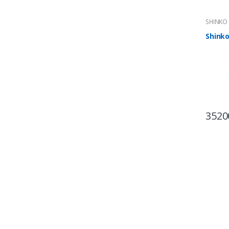
SHINKO
для пр
Shinko
3520