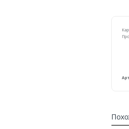
Кар
Про
Ар
Похо