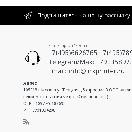
Подпишитесь на нашу рассылку
Есть вопросы? Звоните!
+7(495)6626765 +7(495)78
Telegram/Max: +79035897
Email: info@inkprinter.ru
Адрес
105318 г.Москва ул.Ткацкая д.5 строение 3 ООО «Атри
пешком от станции метро «Семеновская»)
ОГРН 1097746188693
ИНН7701834208