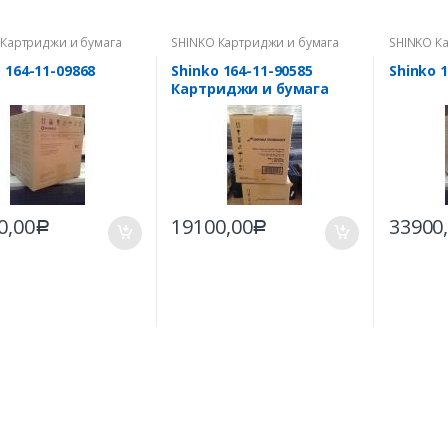
 Картриджи и бумага
SHINKO Картриджи и бумага
SHINKO К
интеров
для принтеров
для прин
 164-11-09868
Shinko 164-11-90585
Shinko 
Картриджи и бумага
для принтера SHINKO
CHC-S6245; формат 20*30;
2х100 отп
0,00
19100,00
33900
Р
Р