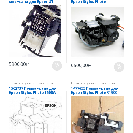
мпа+капа для Epson ST
Epson Stylus Photo
Office T1100/L1300
R2000/SC-P400
5900,00
6500,00
Р
Р
Помпы и узлы слива чернил
Помпы и узлы слива чернил
EPSON
EPSON
1562737 Помпа+капа для
1477655 Помпа+капа для
Epson Stylus Photo 1500W
Epson Stylus Photo R1900,
R2880 (1616852)