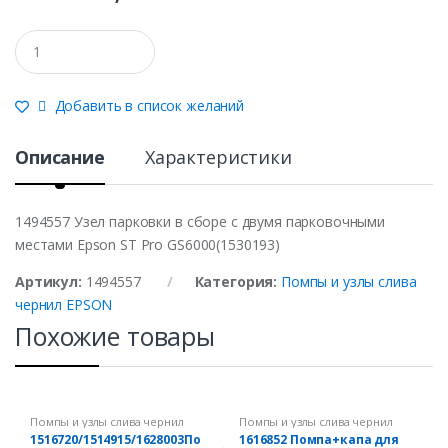
Q
u
a
n
Добавить в список желаний
t
i
t
Описание
Характеристики
y
1494557 Узел парковки в сборе с двумя парковочными
местами Epson ST Pro GS6000(1530193)
Артикул:
1494557
Категория:
Помпы и узлы слива
чернил EPSON
Похожие товары
Помпы и узлы слива чернил
Помпы и узлы слива чернил
EPSON
EPSON
1516720/1514915/1628003По
1616852 Помпа+капа для