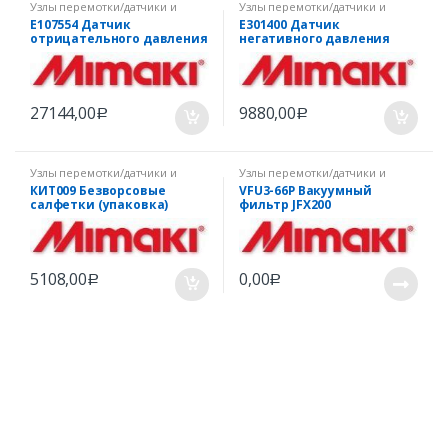
Узлы перемотки/датчики и
Узлы перемотки/датчики и
прочее Mimaki
прочее Mimaki
E107554 Датчик
E301400 Датчик
отрицательного давления
негативного давления
JFX500
JFX200EX
27144,00
9880,00
Р
Р
Узлы перемотки/датчики и
Узлы перемотки/датчики и
прочее Mimaki
прочее Mimaki
КИТ009 Безворсовые
VFU3-66P Вакуумный
салфетки (упаковка)
фильтр JFX200
5108,00
0,00
Р
Р