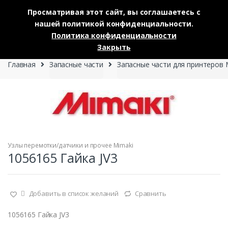
Просматривая этот сайт, вы соглашаетесь с
нашей политикой конфиденциальности.
Skip to navigation
Skip to content
Политика конфиденциальности
0
Закрыть
Главная
Запасные части
Запасные части для принтеров 
Узлы перемотки/датчики и прочее Mimaki
1056165 Гайка JV3
Добавить в список желаний
Сравнить
1056165 Гайка JV3