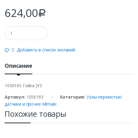
624,00
Р
Q
u
a
n
Добавить в список желаний
t
i
t
Описание
y
1056165 Гайка JV3
Артикул:
1056165
Категория:
Узлы перемотки/
датчики и прочее Mimaki
Похожие товары