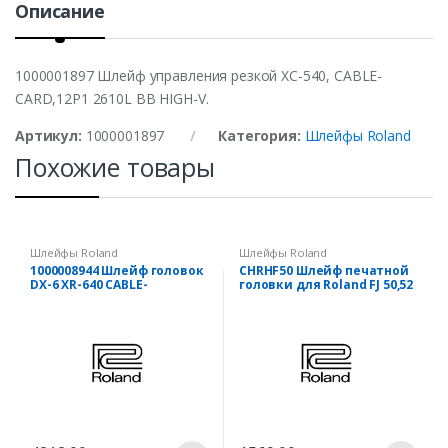
Описание
y
1000001897 Шлейф управления резкой XC-540, CABLE-
CARD,12P1 2610L BB HIGH-V.
Артикул:
1000001897
Категория:
Шлейфы Roland
Похожие товары
Шлейфы Roland
Шлейфы Roland
1000008944 Шлейф головок
CHRHF50 Шлейф печатной
DX-6 XR-640 CABLE-
головки для Roland FJ 50,52
CARD,29P1 390L BB HIGH-V