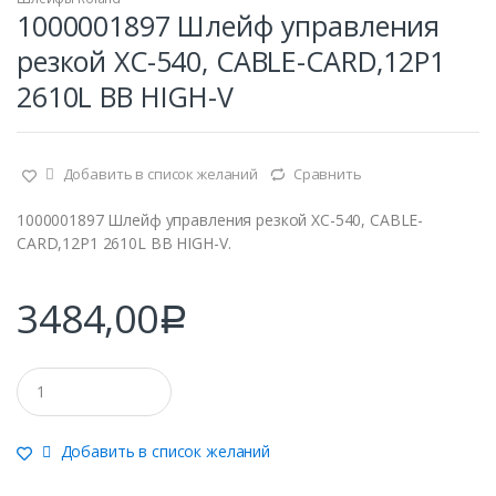
1000001897 Шлейф управления
резкой XC-540, CABLE-CARD,12P1
2610L BB HIGH-V
Добавить в список желаний
Сравнить
1000001897 Шлейф управления резкой XC-540, CABLE-
CARD,12P1 2610L BB HIGH-V.
3484,00
Р
Q
u
a
n
Добавить в список желаний
t
i
t