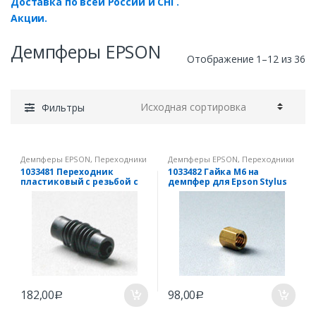
Доставка по всей России и СНГ.
Акции.
Демпферы EPSON
Отображение 1–12 из 36
Фильтры
Демпферы EPSON
,
Переходники
Демпферы EPSON
,
Переходники
и гайки EPSON
,
Уплотнители
и гайки EPSON
,
Уплотнители
1033481 Переходник
1033482 Гайка М6 на
пластиковый с резьбой с
демпфер для Epson Stylus
двух сторон, М6 на
Pro 5500, 7000, 7500, 9000,
демпфер для Epson
9500, 10000, 10600
StylusColor 1500, 3000 Epson
Stylus Pro 5000
182,00
98,00
Р
Р