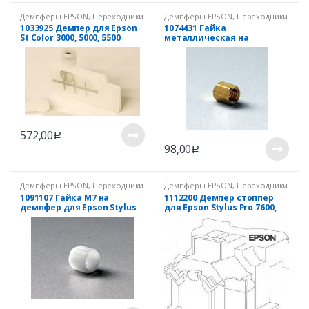
Демпферы EPSON
,
Переходники
Демпферы EPSON
,
Переходники
и гайки EPSON
,
Уплотнители
и гайки EPSON
,
Уплотнители
1033925 Демпер для Epson
1074431 Гайка
St Color 3000, 5000, 5500
металлическая на
демпфер, М7 для Epson
Stylus Pro 9600, 7600, 4000,
4400, 4800, 7400, 7800, 9400,
9800(1091107)
572,00
Р
98,00
Р
Демпферы EPSON
,
Переходники
Демпферы EPSON
,
Переходники
и гайки EPSON
,
Уплотнители
и гайки EPSON
,
Уплотнители
1091107 Гайка М7 на
1112200 Демпер стоппер
демпфер для Epson Stylus
для Epson Stylus Pro 7600,
Pro 9600, 7600, 4000, 4400,
9600
4800, 7400, 7800, 9400, 9800