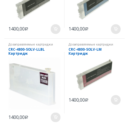
1400,00
1400,00
Р
Р
Дозаправляемые картриджи
Дозаправляемые картриджи
CRC-4800-SOLV-LLBL
CRC-4800-SOLV-LM
Картридж
Картридж
дозаправляемый EPSON
дозаправляемый EPSON
Stylus Pro 4800 250 мл с
Stylus Pro 4800 250 мл с
чипом Light Light Black
чипом Light Magenta
(Светло-светло-черный)
(Cветло-пурпурный)
1400,00
Р
1400,00
Р