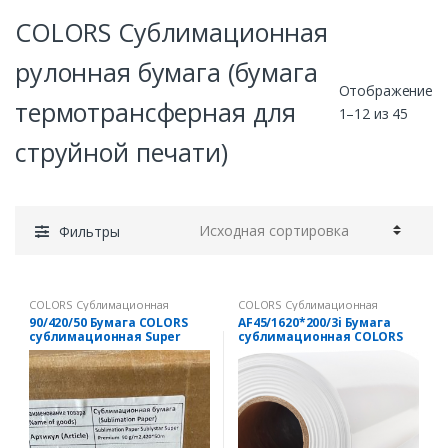
COLORS Сублимационная
рулонная бумага (бумага
Отображение
термотрансферная для
1–12 из 45
струйной печати)
Фильтры
COLORS Сублимационная
COLORS Сублимационная
рулонная бумага (бумага
рулонная бумага (бумага
90/420/50 Бумага COLORS
AF45/1620*200/3i Бумага
термотрансферная для струйной
термотрансферная для струйной
сублимационная Super
сублимационная COLORS
печати)
печати)
Premium 90 гр/м2,420*50м,2
AF 45г/м2, 1620мм х 200 м, 3
дюйма
дюйма