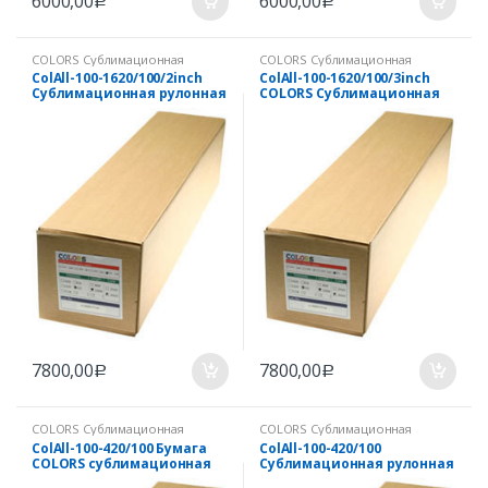
6000,00
6000,00
Р
Р
COLORS Сублимационная
COLORS Сублимационная
рулонная бумага (бумага
рулонная бумага (бумага
ColAll-100-1620/100/2inch
ColAll-100-1620/100/3inch
термотрансферная для струйной
термотрансферная для струйной
Сублимационная рулонная
COLORS Сублимационная
печати)
печати)
бумага, пл.100г/квм,
бумага, пл.100г/квм,
1620мм х 100м, диаметр
1620мм х 100м, 3 дюйма
втулки 2 дюйма, Корея
7800,00
7800,00
Р
Р
COLORS Сублимационная
COLORS Сублимационная
рулонная бумага (бумага
рулонная бумага (бумага
ColAll-100-420/100 Бумага
ColAll-100-420/100
термотрансферная для струйной
термотрансферная для струйной
COLORS сублимационная
Сублимационная рулонная
печати)
печати)
100г/м2, 420мм*100м, 3
бумага, пл.100г/квм, 420мм