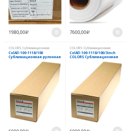
1980,00
7600,00
Р
Р
COLORS Сублимационная
COLORS Сублимационная
рулонная бумага (бумага
рулонная бумага (бумага
ColAll-100-1118/100
ColAll-100-1118/100/3inch
термотрансферная для струйной
термотрансферная для струйной
Сублимационная рулонная
COLORS Сублимационная
печати)
печати)
бумага, пл.100г/квм,
бумага, пл.100г/квм,
1118мм х 100м, диаметр
1118мм х 100м, 3 дюйма
втулки 2 дюйма, Корея