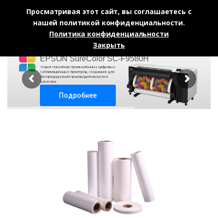
Просматривая этот сайт, вы соглашаетесь с
нашей политикой конфиденциальности.
Skip to navigation
Skip to content
Политика конфиденциальности
0
Закрыть
EPSON SureColor SC-F9580H
Новое поколение промышленных цифровых
сублимационных принтеров, созданное для
беспрецедентной производительности и
качества.
Подробнее