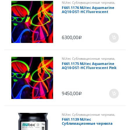
NUtec Сублимационные чернила
,
Чернила сублимационные для
F661.1176 NUtec Aquamarine
трансферной печати
AQ10-DST-HC Fluorescent
Yellow
6300,00
Р
NUtec Сублимационные чернила
,
Чернила сублимационные для
F661.1175 NUtec Aquamarine
трансферной печати
AQ10-DST-HC Fluorescent Pink
9450,00
Р
NUtec Сублимационные чернила
,
Чернила сублимационные для
F661.1139 NUtec
трансферной печати
Сублимационные чернила
Yellow AQUAMARINE AQ10-DST-