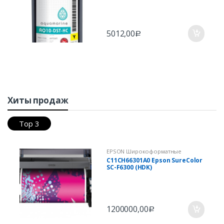
HC Y
5012,00
Р
Хиты продаж
Top 3
EPSON Широкоформатные
принтеры и плоттеры
,
C11СH66301А0 Epson SureСоlоr
Коммерческое оборудование для
SC-F6300 (HDK)
печати
1200000,00
Р