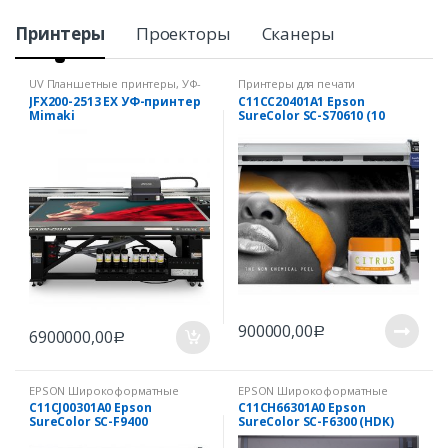
Принтеры
Проекторы
Сканеры
UV Планшетные принтеры
,
УФ-
Принтеры для печати
принтеры Mimaki
сублимационными чернилами
JFX200-2513 EX УФ-принтер
C11CC20401A1 Epson
(восстановленные)
Mimaki
SureColor SC-S70610 (10
цветов)
900000,00
Р
6900000,00
Р
EPSON Широкоформатные
EPSON Широкоформатные
принтеры и плоттеры
,
принтеры и плоттеры
,
C11CJ00301A0 Epson
C11СH66301А0 Epson
Коммерческое оборудование
Коммерческое оборудование
SureColor SC-F9400
SureСоlоr SC-F6300 (HDK)
для печати
для печати